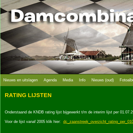
Nieuws en uitslagen
Agenda
Media
Info
Nieuws (oud)
Fotoal
RATING LIJSTEN
Onderstaand de KNDB rating lijst bijgewerkt t/m de interim lijst per 01.07.
Voor de lijst vanaf 2005 klik hier:
dc_zaanstreek_overzicht_rating_per_01