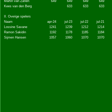
Martin van Zanen
649
649
649
649
Kees van den Berg
633
633
633
II. Overige spelers
Naam
apr-24
jul-23
jul-22
jul-21
Lossine Savane
1241
1239
1212
1214
Ramon Sakidin
1192
1178
1185
1184
Sijmen Hansen
1057
1060
1070
1070