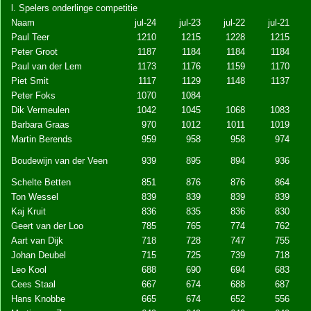
l. Spelers onderlinge competitie
Naam
jul-24
jul-23
jul-22
jul-21
Paul Teer
1210
1215
1228
1215
Peter Groot
1187
1184
1184
1184
Paul van der Lem
1173
1176
1159
1170
Piet Smit
1117
1129
1148
1137
Peter Foks
1070
1084
Dik Vermeulen
1042
1045
1068
1083
Barbara Graas
970
1012
1011
1019
Martin Berends
959
958
958
974
Boudewijn van der Veen
939
895
894
936
Schelte Betten
851
876
876
864
Ton Wessel
839
839
839
839
Kaj Kruit
836
835
836
830
Geert van der Loo
785
765
774
762
Aart van Dijk
718
728
747
755
Johan Deubel
715
725
739
718
Leo Kool
688
690
694
683
Cees Staal
667
674
688
687
Hans Knobbe
665
674
652
556